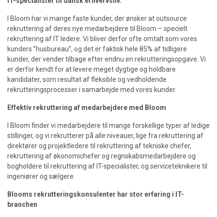
IT-specialister til dansk erhvervsliv.
I Bloom har vi mange faste kunder, der ønsker at outsource
rekruttering af deres nye medarbejdere til Bloom – specielt
rekruttering af IT ledere. Vi bliver derfor ofte omtalt som vores
kunders ”husbureau”, og det er faktisk hele 85% af tidligere
kunder, der vender tilbage efter endnu en rekrutteringsopgave. Vi
er derfor kendt for at levere meget dygtige og holdbare
kandidater, som resultat af fleksible og vedholdende
rekrutteringsprocesser i samarbejde med vores kunder.
Effektiv rekruttering af medarbejdere med Bloom
I Bloom finder vi medarbejdere til mange forskellige typer af ledige
stillinger, og vi rekrutterer på alle niveauer, lige fra rekruttering af
direktører og projektledere til rekruttering af tekniske chefer,
rekruttering af økonomichefer og regnskabsmedarbejdere og
bogholdere til rekruttering af IT-specialister, og serviceteknikere til
ingeniører og sælgere.
Blooms rekrutteringskonsulenter har stor erfaring i IT-
branchen