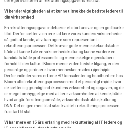
der øger kvaliteten af rekrutteringsopgavens resultat.
Vi kender vigtigheden af at kunne tiltrække de bedste ledere til
din virksomhed
En rekrutteringsopgave indebærer et stort ansvar og en god bunke
tillid. Derfor sætter vi en ære i at lære vores kunders virksomheder
så godt at kende, at vi kan agere som repræsentant i
rekrutteringsprocessen. Det kræver gode menneskekundskaber
både at kunne føle en virksomhedskultur og kunne vurdere en
kandidats både professionelle og menneskelige egenskaber i
forhold til den kultur. I Bloom mener vi den bedste tilgang, er den
personlige og jordnære, hvor mennesker mødes i øjenhøjde.
Derfor indleder vores erfarne HR-konsulenter og headhuntere hos
Bloom altid rekrutteringsprocessen med et personligt møde, hvor
de sætter sig grundigt ind i kundens virksomhed og opgaven, og de
er meget omhyggelige med at lære virksomheden at kende, både
hvad angår forretningsområde, virksomhedsstruktur, kultur og
DNA. Det er igen med til at sikre kvalitet i rekrutteringsprocessen
fra start til slut.
Vi har mere en 15 års erfaring med rekruttering af IT ledere og