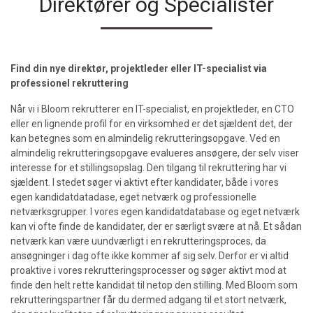
Direktører og Specialister
Find din nye direktør, projektleder eller IT-specialist via
professionel rekruttering
Når vi i Bloom rekrutterer en IT-specialist, en projektleder, en CTO
eller en lignende profil for en virksomhed er det sjældent det, der
kan betegnes som en almindelig rekrutteringsopgave. Ved en
almindelig rekrutteringsopgave evalueres ansøgere, der selv viser
interesse for et stillingsopslag. Den tilgang til rekruttering har vi
sjældent. I stedet søger vi aktivt efter kandidater, både i vores
egen kandidatdatadase, eget netværk og professionelle
netværksgrupper. I vores egen kandidatdatabase og eget netværk
kan vi ofte finde de kandidater, der er særligt svære at nå. Et sådan
netværk kan være uundværligt i en rekrutteringsproces, da
ansøgninger i dag ofte ikke kommer af sig selv. Derfor er vi altid
proaktive i vores rekrutteringsprocesser og søger aktivt mod at
finde den helt rette kandidat til netop den stilling. Med Bloom som
rekrutteringspartner får du dermed adgang til et stort netværk,