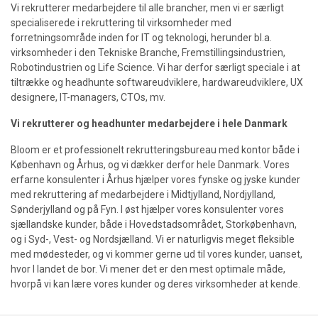
Vi rekrutterer medarbejdere til alle brancher, men vi er særligt
specialiserede i rekruttering til virksomheder med
forretningsområde inden for IT og teknologi, herunder bl.a.
virksomheder i den Tekniske Branche, Fremstillingsindustrien,
Robotindustrien og Life Science. Vi har derfor særligt speciale i at
tiltrække og headhunte softwareudviklere, hardwareudviklere, UX
designere, IT-managers, CTOs, mv.
Vi rekrutterer og headhunter medarbejdere i hele Danmark
Bloom er et professionelt rekrutteringsbureau med kontor både i
København og Århus, og vi dækker derfor hele Danmark. Vores
erfarne konsulenter i Århus hjælper vores fynske og jyske kunder
med rekruttering af medarbejdere i Midtjylland, Nordjylland,
Sønderjylland og på Fyn. I øst hjælper vores konsulenter vores
sjællandske kunder, både i Hovedstadsområdet, Storkøbenhavn,
og i Syd-, Vest- og Nordsjælland. Vi er naturligvis meget fleksible
med mødesteder, og vi kommer gerne ud til vores kunder, uanset,
hvor I landet de bor. Vi mener det er den mest optimale måde,
hvorpå vi kan lære vores kunder og deres virksomheder at kende.