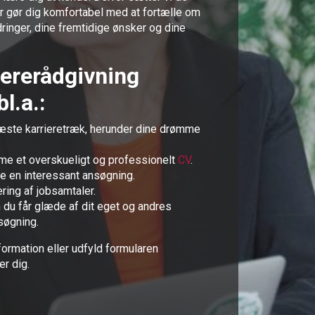
r gør dig komfortabel med at fortælle om
inger, dine fremtidige ønsker og dine
iererådgivning
l.a.:
 næste karrieretræk, herunder dine drømme
orme et overskueligt og professionelt
CV
.
ve en interessant ansøgning.
ring af jobsamtaler.
n du får glæde af dit eget og andres
søgning.
formation eller udfyld formularen
er dig.