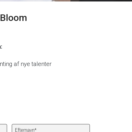
Bloom
:
ting af nye talenter
Navn (required)