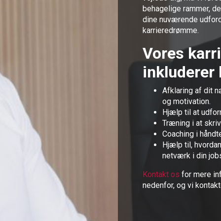
behagelige rammer, de
dine nuværende udfordr
karrieredrømme.
Vores karr
inkluderer b
Afklaring af dit
og motivation.
Hjælp til at udf
Træning i at skri
Coaching i håndte
Hjælp til, hvorda
netværk i din job
Kontakt os
for mere in
nedenfor, og vi kontakt