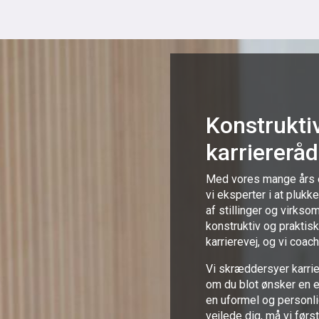
Konstrukti
karriererå
Med vores mange års e
vi eksperter i at plukke
af stillinger og virks
konstruktiv og praktisk
karrierevej, og vi coac
Vi skræddersyer karrie
om du blot ønsker en en
en uformel og personlig
vejlede dig, må vi førs