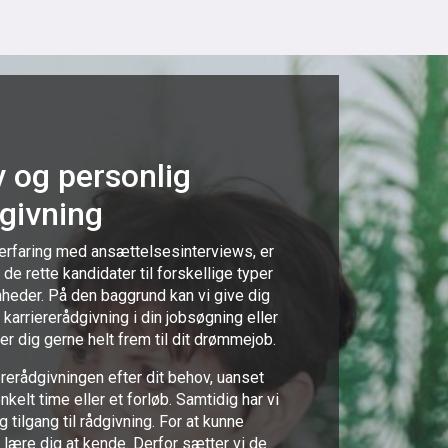
v og personlig
dgivning
rfaring med ansættelsesinterviews, er
 de rette kandidater til forskellige typer
omheder. På den baggrund kan vi give dig
 karriererådgivning i din jobsøgning eller
her dig gerne helt frem til dit drømmejob.
rerådgivningen efter dit behov, uanset
kelt time eller et forløb. Samtidig har vi
 tilgang til rådgivning. For at kunne
t lære dig at kende. Derfor sætter vi de