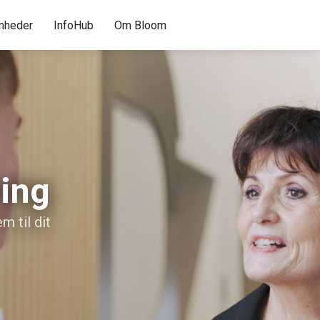
mheder
InfoHub
Om Bloom
ning
m til dit