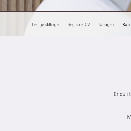
Ledige stillinger
Registrer CV
Jobagent
Karr
Er du i 
M