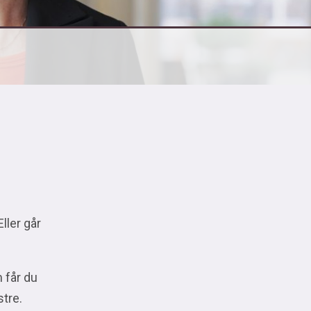
Eller går
 får du
stre.