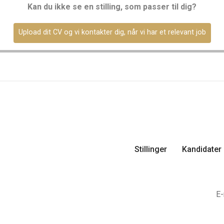
Kan du ikke se en stilling, som passer til dig?
Upload dit CV og vi kontakter dig, når vi har et relevant job
Stillinger
Kandidater
E-