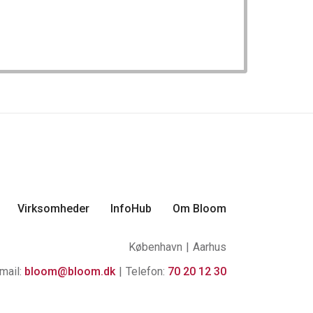
Virksomheder
InfoHub
Om Bloom
København
Aarhus
mail:
bloom@bloom.dk
Telefon:
70 20 12 30