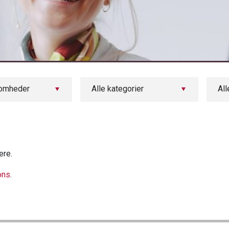
somheder
Alle kategorier
All
ere.
ons
.