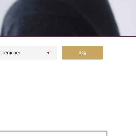
Tilmeld dig vores jobagent
e regioner
Søg