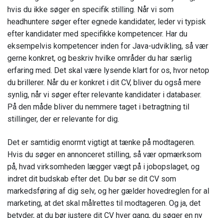
hvis du ikke søger en specifik stilling. Når vi som
headhuntere søger efter egnede kandidater, leder vi typisk
efter kandidater med specifikke kompetencer. Har du
eksempelvis kompetencer inden for Java-udvikling, så vær
gerne konkret, og beskriv hvilke områder du har særlig
erfaring med. Det skal være lysende klart for os, hvor netop
du brillerer. Når du er konkret i dit CV, bliver du også mere
synlig, når vi søger efter relevante kandidater i databaser.
På den måde bliver du nemmere taget i betragtning til
stillinger, der er relevante for dig.
Det er samtidig enormt vigtigt at tænke på modtageren.
Hvis du søger en annonceret stilling, så vær opmærksom
på, hvad virksomheden lægger vægt på i jobopslaget, og
indret dit budskab efter det. Du bør se dit CV som
markedsføring af dig selv, og her gælder hovedreglen for al
marketing, at det skal målrettes til modtageren. Og ja, det
betyder, at du bør justere dit CV hver gang, du søger en ny