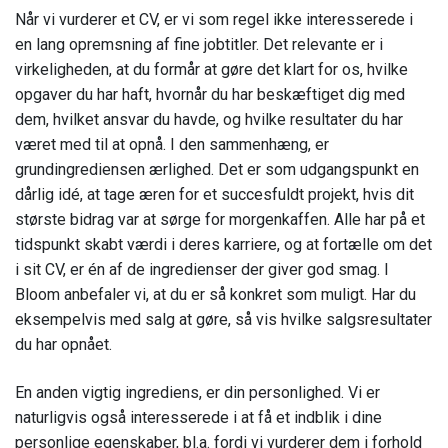
Når vi vurderer et CV, er vi som regel ikke interesserede i
en lang opremsning af fine jobtitler. Det relevante er i
virkeligheden, at du formår at gøre det klart for os, hvilke
opgaver du har haft, hvornår du har beskæftiget dig med
dem, hvilket ansvar du havde, og hvilke resultater du har
været med til at opnå. I den sammenhæng, er
grundingrediensen ærlighed. Det er som udgangspunkt en
dårlig idé, at tage æren for et succesfuldt projekt, hvis dit
største bidrag var at sørge for morgenkaffen. Alle har på et
tidspunkt skabt værdi i deres karriere, og at fortælle om det
i sit CV, er én af de ingredienser der giver god smag. I
Bloom anbefaler vi, at du er så konkret som muligt. Har du
eksempelvis med salg at gøre, så vis hvilke salgsresultater
du har opnået.
En anden vigtig ingrediens, er din personlighed. Vi er
naturligvis også interesserede i at få et indblik i dine
personlige egenskaber, bl.a. fordi vi vurderer dem i forhold