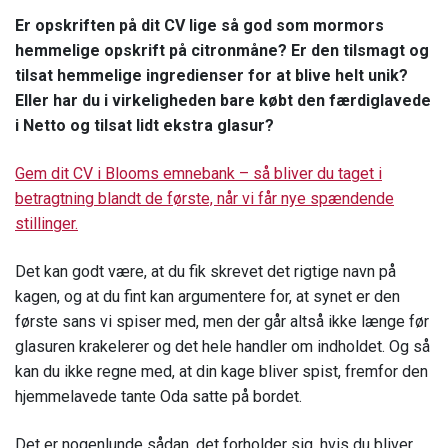
Er opskriften på dit CV lige så god som mormors
hemmelige opskrift på citronmåne? Er den tilsmagt og
tilsat hemmelige ingredienser for at blive helt unik?
Eller har du i virkeligheden bare købt den færdiglavede
i Netto og tilsat lidt ekstra glasur?
Gem dit CV i Blooms emnebank – så bliver du taget i
betragtning blandt de første, når vi får nye spændende
stillinger.
Det kan godt være, at du fik skrevet det rigtige navn på
kagen, og at du fint kan argumentere for, at synet er den
første sans vi spiser med, men der går altså ikke længe før
glasuren krakelerer og det hele handler om indholdet. Og så
kan du ikke regne med, at din kage bliver spist, fremfor den
hjemmelavede tante Oda satte på bordet.
Det er nogenlunde sådan, det forholder sig, hvis du bliver